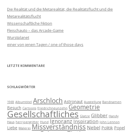
Die Realität und die Metarealität, die Realitätsflucht und die
Metarealitätsflucht
Wissenschaftliche Fiktion
Fleischauto – das Arcade-Game
Wurstplanet
einer von jenen Tagen / one of those days
LETZTE KOMMENTARE
SCHLAGWÖRTER
Arschloch
Astronaut
1969
Albumtitel
Ausstellung
Bandnamen
Geometrie
Besuch
Cartoons
friedrichneunzehn
Gesellschaftliches
Glibber
Glatze
Handy
Ignoranz
Inspiration
Haus
herrjoergritter
Hund
John Lennon
Missverständniss
Nebel
Liebe
Politik
Popel
Malerei