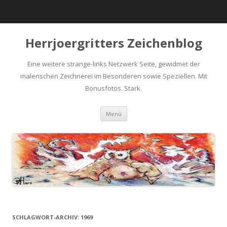
Herrjoergritters Zeichenblog
Eine weitere strange-links Netzwerk Seite, gewidmet der
malerischen Zeichnerei im Besonderen sowie Speziellen. Mit
Bonusfotos. Stark.
Zum Inhalt springen
Menü
SCHLAGWORT-ARCHIV:
1969