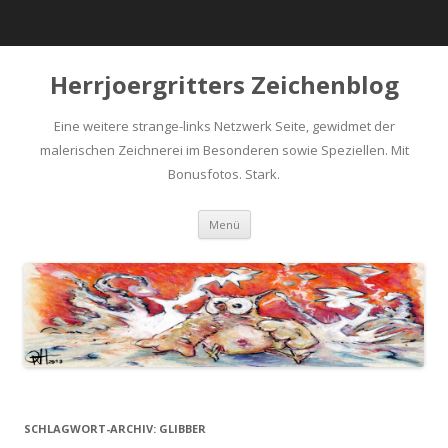
Herrjoergritters Zeichenblog
Eine weitere strange-links Netzwerk Seite, gewidmet der
malerischen Zeichnerei im Besonderen sowie Speziellen. Mit
Bonusfotos. Stark.
Zum Inhalt springen
Menü
SCHLAGWORT-ARCHIV:
GLIBBER