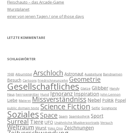
Fleischauto – das Arcade-Game
Wurstplanet
einer von jenen Tagen / one of those days
LETZTE KOMMENTARE
SCHLAGWÖRTER
Arschloch
Astronaut
1969
Albumtitel
Ausstellung
Bandnamen
Geometrie
Besuch
Cartoons
friedrichneunzehn
Gesellschaftliches
Glibber
Glatze
Handy
Ignoranz
Inspiration
Haus
herrjoergritter
Hund
John Lennon
Missverständniss
Nebel
Liebe
Politik
Popel
Malerei
Science Fiction
public domain texte
Selfie
Songtexte
Soziales
Space
Sport
Spam
Spambotlyrik
Surreal
Tiere
UFO
Unähnliche Musikerportraits
Versuch
Weltraum
Zeichnungen
Wurst
Yoko Ono