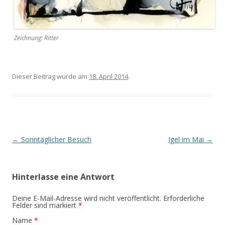
Zeichnung: Ritter
Dieser Beitrag wurde am
18. April 2014
.
Artikel-Navigation
←
Sonntäglicher Besuch
Igel im Mai
→
Hinterlasse eine Antwort
Deine E-Mail-Adresse wird nicht veröffentlicht. Erforderliche
Felder sind markiert
*
Name
*