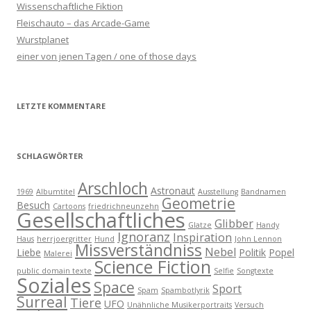
Wissenschaftliche Fiktion
Fleischauto – das Arcade-Game
Wurstplanet
einer von jenen Tagen / one of those days
LETZTE KOMMENTARE
SCHLAGWÖRTER
Arschloch
Astronaut
1969
Albumtitel
Ausstellung
Bandnamen
Geometrie
Besuch
Cartoons
friedrichneunzehn
Gesellschaftliches
Glibber
Glatze
Handy
Ignoranz
Inspiration
Haus
herrjoergritter
Hund
John Lennon
Missverständniss
Nebel
Liebe
Politik
Popel
Malerei
Science Fiction
public domain texte
Selfie
Songtexte
Soziales
Space
Sport
Spam
Spambotlyrik
Surreal
Tiere
UFO
Unähnliche Musikerportraits
Versuch