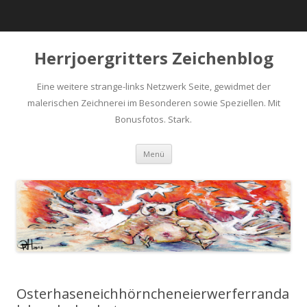
Herrjoergritters Zeichenblog
Eine weitere strange-links Netzwerk Seite, gewidmet der
malerischen Zeichnerei im Besonderen sowie Speziellen. Mit
Bonusfotos. Stark.
Zum Inhalt springen
Menü
Osterhaseneichhörncheneierwerferranda