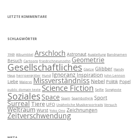
LETZTE KOMMENTARE
SCHLAGWÖRTER
Arschloch
Astronaut
1969
Albumtitel
Ausstellung
Bandnamen
Geometrie
Besuch
Cartoons
friedrichneunzehn
Gesellschaftliches
Glibber
Glatze
Handy
Ignoranz
Inspiration
Haus
herrjoergritter
Hund
John Lennon
Missverständniss
Nebel
Liebe
Politik
Popel
Malerei
Science Fiction
public domain texte
Selfie
Songtexte
Soziales
Space
Sport
Spam
Spambotlyrik
Surreal
Tiere
UFO
Unähnliche Musikerportraits
Versuch
Weltraum
Zeichnungen
Wurst
Yoko Ono
Zeitverschwendung
META