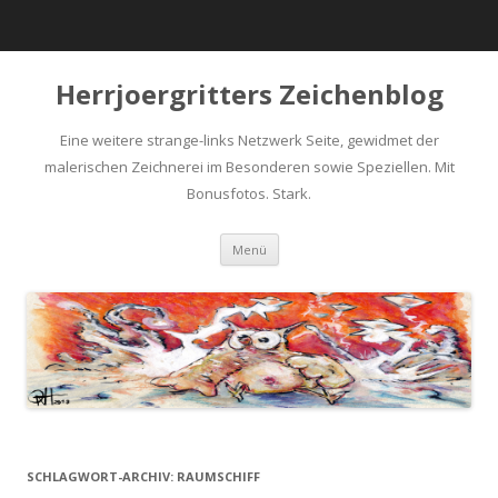
Herrjoergritters Zeichenblog
Eine weitere strange-links Netzwerk Seite, gewidmet der
malerischen Zeichnerei im Besonderen sowie Speziellen. Mit
Bonusfotos. Stark.
Zum Inhalt springen
Menü
SCHLAGWORT-ARCHIV:
RAUMSCHIFF