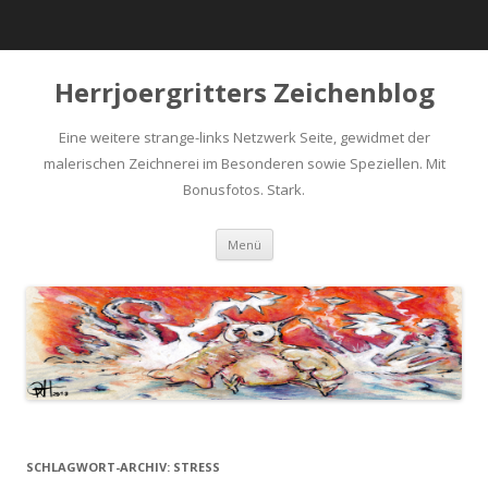
Herrjoergritters Zeichenblog
Eine weitere strange-links Netzwerk Seite, gewidmet der
malerischen Zeichnerei im Besonderen sowie Speziellen. Mit
Bonusfotos. Stark.
Zum Inhalt springen
Menü
SCHLAGWORT-ARCHIV:
STRESS