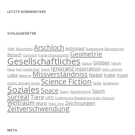
LETZTE KOMMENTARE
SCHLAGWÖRTER
Arschloch
Astronaut
1969
Albumtitel
Ausstellung
Bandnamen
Geometrie
Besuch
Cartoons
friedrichneunzehn
Gesellschaftliches
Glibber
Glatze
Handy
Ignoranz
Inspiration
Haus
herrjoergritter
Hund
John Lennon
Missverständniss
Nebel
Liebe
Politik
Popel
Malerei
Science Fiction
public domain texte
Selfie
Songtexte
Soziales
Space
Sport
Spam
Spambotlyrik
Surreal
Tiere
UFO
Unähnliche Musikerportraits
Versuch
Weltraum
Zeichnungen
Wurst
Yoko Ono
Zeitverschwendung
META