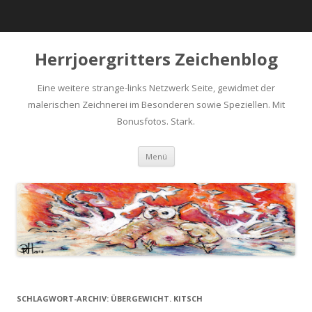
Herrjoergritters Zeichenblog
Eine weitere strange-links Netzwerk Seite, gewidmet der
malerischen Zeichnerei im Besonderen sowie Speziellen. Mit
Bonusfotos. Stark.
Zum Inhalt springen
Menü
SCHLAGWORT-ARCHIV:
ÜBERGEWICHT. KITSCH