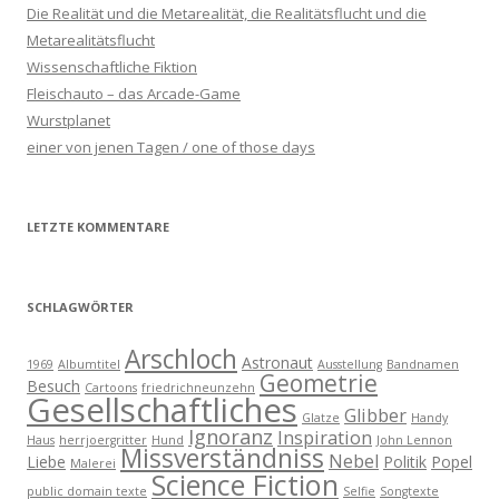
Die Realität und die Metarealität, die Realitätsflucht und die
Metarealitätsflucht
Wissenschaftliche Fiktion
Fleischauto – das Arcade-Game
Wurstplanet
einer von jenen Tagen / one of those days
LETZTE KOMMENTARE
SCHLAGWÖRTER
Arschloch
Astronaut
1969
Albumtitel
Ausstellung
Bandnamen
Geometrie
Besuch
Cartoons
friedrichneunzehn
Gesellschaftliches
Glibber
Glatze
Handy
Ignoranz
Inspiration
Haus
herrjoergritter
Hund
John Lennon
Missverständniss
Nebel
Liebe
Politik
Popel
Malerei
Science Fiction
public domain texte
Selfie
Songtexte