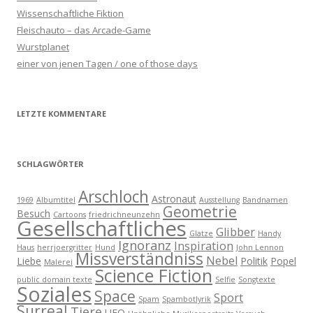
Wissenschaftliche Fiktion
Fleischauto – das Arcade-Game
Wurstplanet
einer von jenen Tagen / one of those days
LETZTE KOMMENTARE
SCHLAGWÖRTER
Arschloch
Astronaut
1969
Albumtitel
Ausstellung
Bandnamen
Geometrie
Besuch
Cartoons
friedrichneunzehn
Gesellschaftliches
Glibber
Glatze
Handy
Ignoranz
Inspiration
Haus
herrjoergritter
Hund
John Lennon
Missverständniss
Nebel
Liebe
Politik
Popel
Malerei
Science Fiction
public domain texte
Selfie
Songtexte
Soziales
Space
Sport
Spam
Spambotlyrik
Surreal
Tiere
UFO