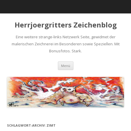
Herrjoergritters Zeichenblog
Eine weitere strange-links Netzwerk Seite, gewidmet der
malerischen Zeichnerei im Besonderen sowie Speziellen. Mit
Bonusfotos. Stark.
Zum Inhalt springen
Menü
SCHLAGWORT-ARCHIV:
ZIMT